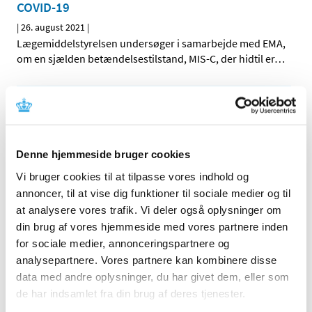
COVID-19
|
26. august 2021
|
Lægemiddelstyrelsen undersøger i samarbejde med EMA,
om en sjælden betændelsestilstand, MIS-C, der hidtil er
…
Alle (162)
TID
2026 (5)
Denne hjemmeside bruger cookies
2025 (8)
Vi bruger cookies til at tilpasse vores indhold og
2024 (11)
annoncer, til at vise dig funktioner til sociale medier og til
at analysere vores trafik. Vi deler også oplysninger om
2023 (7)
din brug af vores hjemmeside med vores partnere inden
2022 (2)
for sociale medier, annonceringspartnere og
2021 (15)
analysepartnere. Vores partnere kan kombinere disse
december (2)
data med andre oplysninger, du har givet dem, eller som
september (1)
de har indsamlet fra din brug af deres tjenester.
august (1)