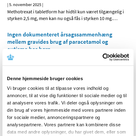
|
5. november 2025
|
Methotrexat i tabletform har hidtil kun været tilgængelig i
styrken 2,5 mg, men kan nu også fås i styrken 10 mg.
…
Ingen dokumenteret årsagssammenhæng
mellem gravides brug af paracetamol og
autisme hos børn
|
24. september 2025
|
Lægemiddelstyrelsens anbefaling er uændret.
Paracetamol kan anvendes under graviditet, hvis det er
…
Denne hjemmeside bruger cookies
Vi bruger cookies til at tilpasse vores indhold og
Alle (41)
annoncer, til at vise dig funktioner til sociale medier og til
at analysere vores trafik. Vi deler også oplysninger om
TID
din brug af vores hjemmeside med vores partnere inden
2025 (2)
for sociale medier, annonceringspartnere og
november (1)
analysepartnere. Vores partnere kan kombinere disse
september (1)
data med andre oplysninger, du har givet dem, eller som