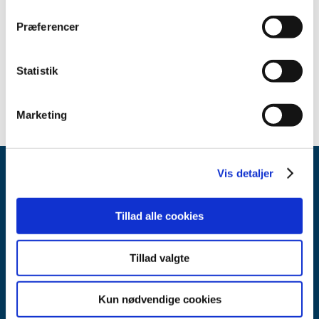
juni (1)
maj (1)
Præferencer
februar (1)
januar (3)
Statistik
2013 (1)
Marketing
Vis detaljer
Tillad alle cookies
Tillad valgte
Lægemiddelstyrelsen
Axel Heides Gade 1
2300 København S
Kun nødvendige cookies
Email:
dkma@dkma.dk