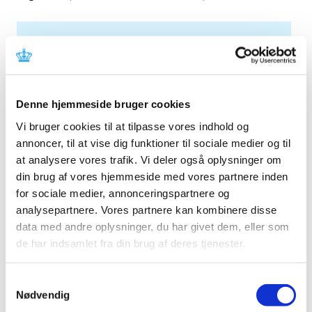
Alle (94)
TID
2026 (6)
Denne hjemmeside bruger cookies
2025 (14)
Vi bruger cookies til at tilpasse vores indhold og
2024 (8)
annoncer, til at vise dig funktioner til sociale medier og til
2023 (12)
at analysere vores trafik. Vi deler også oplysninger om
2022 (8)
din brug af vores hjemmeside med vores partnere inden
2021 (10)
for sociale medier, annonceringspartnere og
2020 (12)
analysepartnere. Vores partnere kan kombinere disse
2019 (4)
data med andre oplysninger, du har givet dem, eller som
de har indsamlet fra din brug af deres tjenester.
2018 (5)
2017 (6)
Samtykkevalg
2016 (8)
Nødvendig
juli (2)