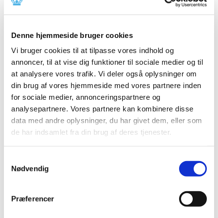
Årets fokus ved inspektioner i 2025
|
7. januar 2025
|
Fokus på rengøringsvalidering under GMP-inspektioner
Denne hjemmeside bruger cookies
Lægemiddelstyrelsen har et øget fokus på
…
Vi bruger cookies til at tilpasse vores indhold og
annoncer, til at vise dig funktioner til sociale medier og til
En milepæl i arbejdet med at reducere brugen
at analysere vores trafik. Vi deler også oplysninger om
af forsøgsdyr i lægemiddelindustrien
din brug af vores hjemmeside med vores partnere inden
|
6. januar 2025
|
for sociale medier, annonceringspartnere og
Den Europæiske Farmakopékommission har godkendt at
analysepartnere. Vores partnere kan kombinere disse
fjerne testen for såkaldte pyrogener (giftstoffer fra
…
data med andre oplysninger, du har givet dem, eller som
de har indsamlet fra din brug af deres tjenester.
Alle (102)
Samtykkevalg
TID
Nødvendig
2025 (5)
september (1)
Præferencer
august (2)