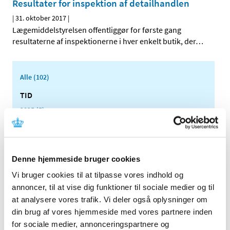
Resultater for inspektion af detailhandlen
|
31. oktober 2017
|
Lægemiddelstyrelsen offentliggør for første gang
resultaterne af inspektionerne i hver enkelt butik, der
…
Alle (102)
TID
2025 (5)
2024 (5)
2023 (2)
2022 (3)
Denne hjemmeside bruger cookies
2021 (26)
Vi bruger cookies til at tilpasse vores indhold og
2020 (23)
annoncer, til at vise dig funktioner til sociale medier og til
2019 (6)
at analysere vores trafik. Vi deler også oplysninger om
2018 (7)
din brug af vores hjemmeside med vores partnere inden
for sociale medier, annonceringspartnere og
2017 (19)