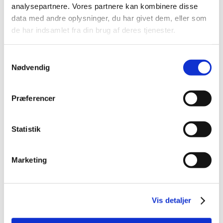
analysepartnere. Vores partnere kan kombinere disse
november (1)
data med andre oplysninger, du har givet dem, eller som
oktober (1)
de har indsamlet fra din brug af deres tjenester.
august (1)
juli (1)
Samtykkevalg
juni (1)
Nødvendig
maj (1)
april (2)
Præferencer
marts (4)
februar (5)
januar (2)
Statistik
2016 (6)
Marketing
Relateret indhold
Kontrol og inspektion af virksomheder, der fremstiller og
distribuerer medicin
Vis detaljer