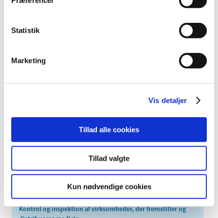
Præferencer
september (2)
august (1)
Statistik
juli (4)
juni (6)
maj (2)
Marketing
april (1)
februar (1)
januar (3)
Vis detaljer
2020 (23)
2019 (6)
Tillad alle cookies
2018 (7)
2017 (19)
Tillad valgte
2016 (6)
Kun nødvendige cookies
Relateret indhold
Kontrol og inspektion af virksomheder, der fremstiller og