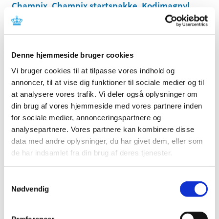
Champix, Champix startspakke, Kodimagnyl
ikke-stoppende DAK og Dehydrobenzperidol
|
9. juli 2021
|
Der er i øjeblikket problemer med forsyningen af Lecigon,
Champix, Champix startspakke, Kodimagnyl
…
Denne hjemmeside bruger cookies
Vi bruger cookies til at tilpasse vores indhold og
annoncer, til at vise dig funktioner til sociale medier og til
Alle (102)
at analysere vores trafik. Vi deler også oplysninger om
TID
din brug af vores hjemmeside med vores partnere inden
for sociale medier, annonceringspartnere og
2025 (5)
analysepartnere. Vores partnere kan kombinere disse
2024 (5)
data med andre oplysninger, du har givet dem, eller som
2023 (2)
de har indsamlet fra din brug af deres tjenester.
2022 (3)
2021 (26)
Samtykkevalg
december (1)
Nødvendig
november (3)
oktober (2)