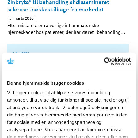
Zinbryta® til behandling af dissemineret
sclerose trækkes tilbage fra markedet
|
5. marts 2018
|
Efter mistanke om alvorlige inflammatoriske
hjerneskader hos patienter, der har været i behandling
…
Alle (102)
TID
2025 (5)
2024 (5)
Denne hjemmeside bruger cookies
2023 (2)
Vi bruger cookies til at tilpasse vores indhold og
2022 (3)
annoncer, til at vise dig funktioner til sociale medier og til
at analysere vores trafik. Vi deler også oplysninger om
2021 (26)
din brug af vores hjemmeside med vores partnere inden
2020 (23)
for sociale medier, annonceringspartnere og
2019 (6)
analysepartnere. Vores partnere kan kombinere disse
2018 (7)
data med andre oplysninger, du har givet dem, eller som