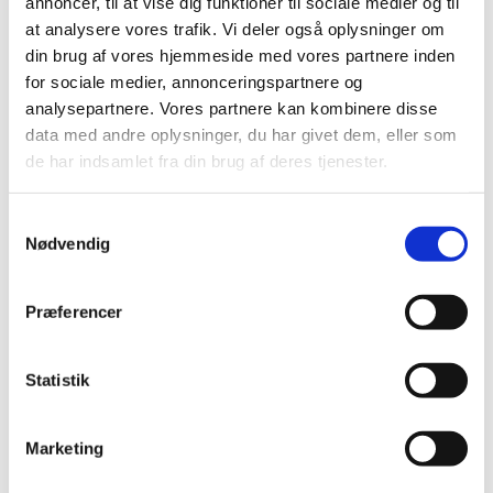
annoncer, til at vise dig funktioner til sociale medier og til
marts (2)
at analysere vores trafik. Vi deler også oplysninger om
februar (2)
din brug af vores hjemmeside med vores partnere inden
for sociale medier, annonceringspartnere og
januar (2)
analysepartnere. Vores partnere kan kombinere disse
2023 (21)
data med andre oplysninger, du har givet dem, eller som
2022 (11)
de har indsamlet fra din brug af deres tjenester.
2021 (38)
2020 (19)
Samtykkevalg
2019 (44)
Nødvendig
2018 (46)
2017 (38)
Præferencer
2016 (48)
2015 (31)
Statistik
2014 (44)
2013 (45)
Marketing
2012 (44)
2011 (13)