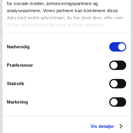
2022 (11)
for sociale medier, annonceringspartnere og
2021 (38)
analysepartnere. Vores partnere kan kombinere disse
data med andre oplysninger, du har givet dem, eller som
2020 (19)
de har indsamlet fra din brug af deres tjenester.
2019 (44)
2018 (46)
Samtykkevalg
2017 (38)
Nødvendig
2016 (48)
2015 (31)
Præferencer
2014 (44)
2013 (45)
Statistik
2012 (44)
2011 (13)
2010 (7)
Marketing
2009 (14)
2008 (8)
2007 (3)
Vis detaljer