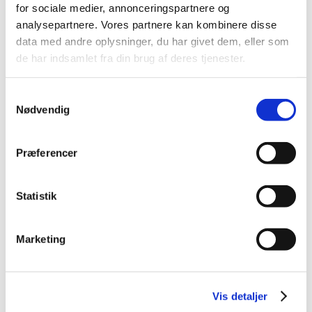
2022 (11)
for sociale medier, annonceringspartnere og
2021 (38)
analysepartnere. Vores partnere kan kombinere disse
data med andre oplysninger, du har givet dem, eller som
2020 (19)
de har indsamlet fra din brug af deres tjenester.
2019 (44)
2018 (46)
Samtykkevalg
2017 (38)
Nødvendig
2016 (48)
2015 (31)
Præferencer
2014 (44)
2013 (45)
Statistik
2012 (44)
2011 (13)
2010 (7)
Marketing
2009 (14)
2008 (8)
2007 (3)
Vis detaljer