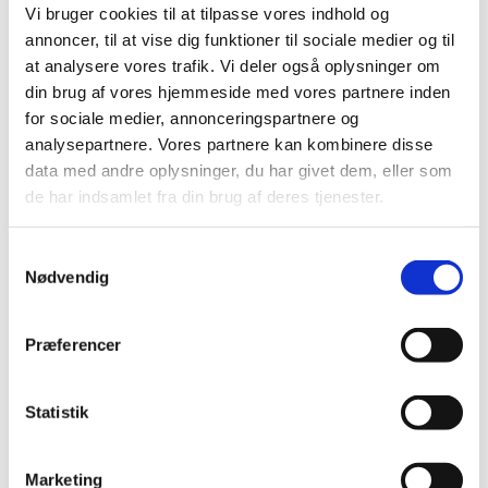
2026 (25)
Vi bruger cookies til at tilpasse vores indhold og
2025 (15)
annoncer, til at vise dig funktioner til sociale medier og til
at analysere vores trafik. Vi deler også oplysninger om
2024 (21)
din brug af vores hjemmeside med vores partnere inden
2023 (21)
for sociale medier, annonceringspartnere og
2022 (11)
analysepartnere. Vores partnere kan kombinere disse
2021 (38)
data med andre oplysninger, du har givet dem, eller som
2020 (19)
de har indsamlet fra din brug af deres tjenester.
2019 (44)
2018 (46)
Samtykkevalg
Nødvendig
2017 (38)
2016 (48)
2015 (31)
Præferencer
2014 (44)
2013 (45)
Statistik
2012 (44)
2011 (13)
Marketing