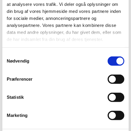
at analysere vores trafik. Vi deler også oplysninger om
2014 (44)
din brug af vores hjemmeside med vores partnere inden
2013 (45)
for sociale medier, annonceringspartnere og
december (4)
analysepartnere. Vores partnere kan kombinere disse
november (5)
data med andre oplysninger, du har givet dem, eller som
oktober (3)
de har indsamlet fra din brug af deres tjenester.
september (6)
august (1)
Samtykkevalg
juli (1)
Nødvendig
juni (2)
maj (2)
Præferencer
april (5)
marts (10)
februar (4)
Statistik
januar (2)
2012 (44)
Marketing
2011 (13)
2010 (7)