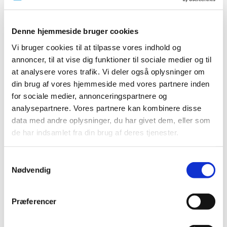
2023 (21)
2022 (11)
Denne hjemmeside bruger cookies
2021 (38)
Vi bruger cookies til at tilpasse vores indhold og
2020 (19)
annoncer, til at vise dig funktioner til sociale medier og til
2019 (44)
at analysere vores trafik. Vi deler også oplysninger om
2018 (46)
din brug af vores hjemmeside med vores partnere inden
2017 (38)
for sociale medier, annonceringspartnere og
analysepartnere. Vores partnere kan kombinere disse
2016 (48)
data med andre oplysninger, du har givet dem, eller som
december (5)
de har indsamlet fra din brug af deres tjenester.
november (2)
oktober (7)
Samtykkevalg
september (3)
Nødvendig
august (4)
juli (2)
Præferencer
juni (8)
maj (3)