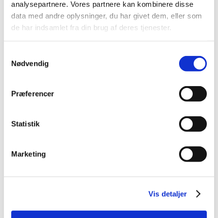
analysepartnere. Vores partnere kan kombinere disse
2014 (44)
data med andre oplysninger, du har givet dem, eller som
2013 (45)
de har indsamlet fra din brug af deres tjenester.
2012 (44)
2011 (13)
Samtykkevalg
2010 (7)
Nødvendig
2009 (14)
2008 (8)
Præferencer
2007 (3)
2006 (9)
Statistik
december (1)
november (3)
Marketing
oktober (1)
september (1)
juli (2)
marts (1)
Vis detaljer
2005 (2)