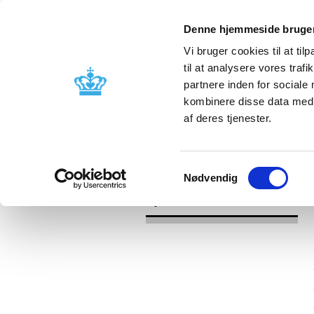
Denne hjemmeside bruger
Vi bruger cookies til at til
til at analysere vores tra
partnere inden for sociale
Godkendelse og
Bivirkninger
kombinere disse data med a
kontrol
produktinfo
af deres tjenester.
/
/
Nyheder
Kategori
Nyheder om 
Samtykkevalg
Nødvendig
Nyheder