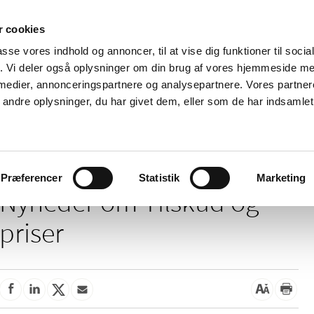
 cookies
passe vores indhold og annoncer, til at vise dig funktioner til soci
Nyheder
Om os
Kontakt
fik. Vi deler også oplysninger om din brug af vores hjemmeside m
 medier, annonceringspartnere og analysepartnere. Vores partne
 og
Tilskud og
Apoteker og salg af
Me
ndre oplysninger, du har givet dem, eller som de har indsamlet 
rmation
priser
medicin
ud
Tilskud og priser
Præferencer
Statistik
Marketing
Nyheder om Tilskud og
priser