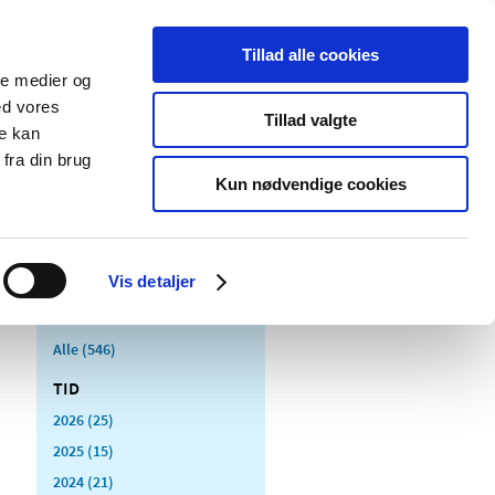
Tillad alle cookies
ale medier og
Udgivelser
Cookies
ed vores
Tillad valgte
re kan
dicinsk
Særlige
fra din brug
styr
produktområder
Kun nødvendige cookies
Vis detaljer
Alle (546)
TID
2026 (25)
2025 (15)
2024 (21)