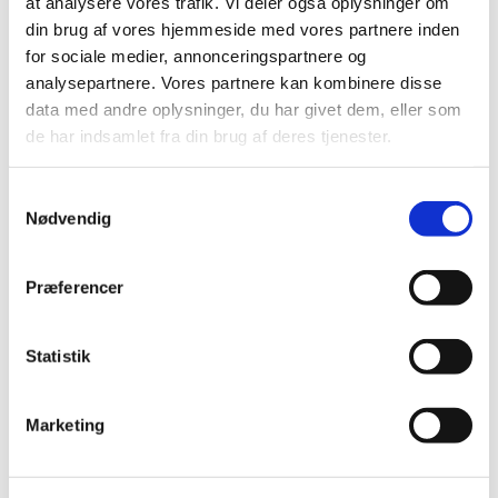
at analysere vores trafik. Vi deler også oplysninger om
2013 (45)
din brug af vores hjemmeside med vores partnere inden
2012 (44)
for sociale medier, annonceringspartnere og
analysepartnere. Vores partnere kan kombinere disse
december (2)
data med andre oplysninger, du har givet dem, eller som
november (6)
de har indsamlet fra din brug af deres tjenester.
oktober (4)
september (7)
Samtykkevalg
august (1)
Nødvendig
juli (5)
juni (3)
maj (1)
Præferencer
april (3)
marts (3)
Statistik
februar (3)
januar (6)
Marketing
2011 (13)
2010 (7)
2009 (14)