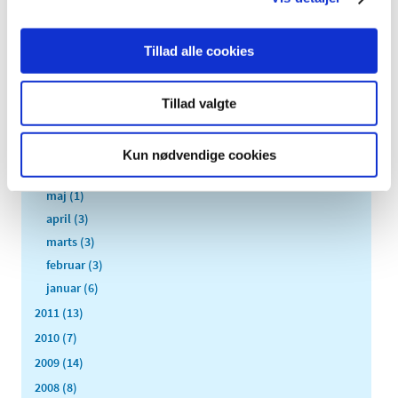
2012 (44)
december (2)
Tillad alle cookies
november (6)
oktober (4)
september (7)
Tillad valgte
august (1)
juli (5)
Kun nødvendige cookies
juni (3)
maj (1)
april (3)
marts (3)
februar (3)
januar (6)
2011 (13)
2010 (7)
2009 (14)
2008 (8)