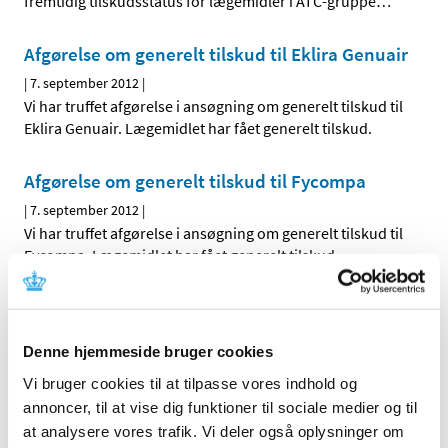
fremtidig tilskudsstatus for lægemidler i ATC-gruppe
…
Afgørelse om generelt tilskud til Eklira Genuair
|
7. september 2012
|
Vi har truffet afgørelse i ansøgning om generelt tilskud til
Eklira Genuair. Lægemidlet har fået generelt tilskud.
Afgørelse om generelt tilskud til Fycompa
|
7. september 2012
|
Vi har truffet afgørelse i ansøgning om generelt tilskud til
Fycompa. Lægemidlet har fået generelt tilskud.
Afgørelse om generelt tilskud til Hydromed
|
6. september 2012
|
Denne hjemmeside bruger cookies
Vi har truffet afgørelse i ansøgningen om generelt tilskud
til Hydromed. Lægemidlet har fået generelt tilskud fra
…
Vi bruger cookies til at tilpasse vores indhold og
annoncer, til at vise dig funktioner til sociale medier og til
at analysere vores trafik. Vi deler også oplysninger om