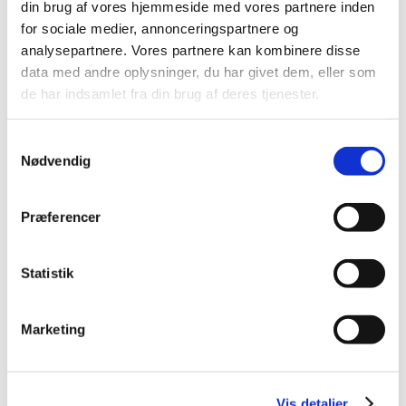
Alle (546)
din brug af vores hjemmeside med vores partnere inden
for sociale medier, annonceringspartnere og
TID
analysepartnere. Vores partnere kan kombinere disse
2026 (25)
data med andre oplysninger, du har givet dem, eller som
2025 (15)
de har indsamlet fra din brug af deres tjenester.
2024 (21)
2023 (21)
Samtykkevalg
Nødvendig
2022 (11)
2021 (38)
2020 (19)
Præferencer
2019 (44)
2018 (46)
Statistik
2017 (38)
2016 (48)
Marketing
2015 (31)
2014 (44)
2013 (45)
Vis detaljer