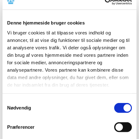
2024 (21)
2023 (21)
2022 (11)
Denne hjemmeside bruger cookies
2021 (38)
Vi bruger cookies til at tilpasse vores indhold og
2020 (19)
annoncer, til at vise dig funktioner til sociale medier og til
at analysere vores trafik. Vi deler også oplysninger om
2019 (44)
din brug af vores hjemmeside med vores partnere inden
2018 (46)
for sociale medier, annonceringspartnere og
2017 (38)
analysepartnere. Vores partnere kan kombinere disse
2016 (48)
data med andre oplysninger, du har givet dem, eller som
2015 (31)
de har indsamlet fra din brug af deres tjenester.
2014 (44)
december (3)
Samtykkevalg
Nødvendig
november (3)
oktober (1)
september (7)
Præferencer
august (4)