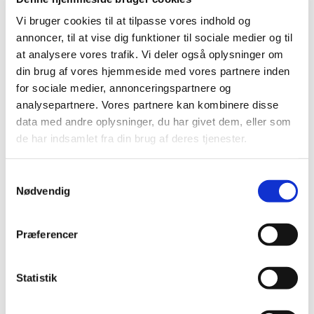
2019 (44)
Vi bruger cookies til at tilpasse vores indhold og
december (6)
annoncer, til at vise dig funktioner til sociale medier og til
november (5)
at analysere vores trafik. Vi deler også oplysninger om
oktober (7)
din brug af vores hjemmeside med vores partnere inden
september (2)
for sociale medier, annonceringspartnere og
august (4)
analysepartnere. Vores partnere kan kombinere disse
juli (2)
data med andre oplysninger, du har givet dem, eller som
juni (1)
de har indsamlet fra din brug af deres tjenester.
maj (2)
april (2)
Samtykkevalg
marts (3)
Nødvendig
februar (8)
januar (2)
Præferencer
2018 (46)
2017 (38)
Statistik
2016 (48)
2015 (31)