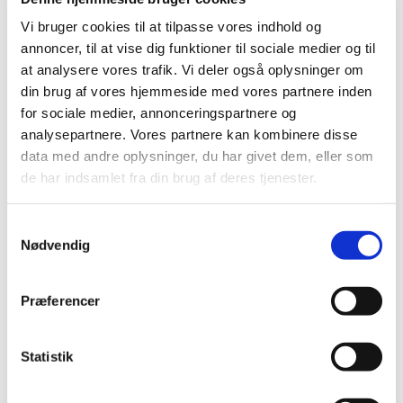
2019 (44)
Vi bruger cookies til at tilpasse vores indhold og
december (6)
annoncer, til at vise dig funktioner til sociale medier og til
november (5)
at analysere vores trafik. Vi deler også oplysninger om
oktober (7)
din brug af vores hjemmeside med vores partnere inden
september (2)
for sociale medier, annonceringspartnere og
august (4)
analysepartnere. Vores partnere kan kombinere disse
juli (2)
data med andre oplysninger, du har givet dem, eller som
juni (1)
de har indsamlet fra din brug af deres tjenester.
maj (2)
april (2)
Samtykkevalg
marts (3)
Nødvendig
februar (8)
januar (2)
Præferencer
2018 (46)
2017 (38)
Statistik
2016 (48)
2015 (31)