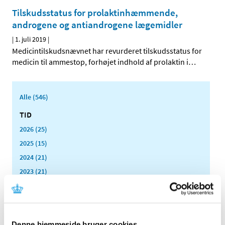
Tilskudsstatus for prolaktinhæmmende,
androgene og antiandrogene lægemidler
|
1. juli 2019
|
Medicintilskudsnævnet har revurderet tilskudsstatus for
medicin til ammestop, forhøjet indhold af prolaktin i
…
Alle (546)
TID
2026 (25)
2025 (15)
2024 (21)
2023 (21)
2022 (11)
2021 (38)
2020 (19)
Denne hjemmeside bruger cookies