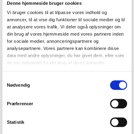
2020 (19)
Denne hjemmeside bruger cookies
2019 (44)
Vi bruger cookies til at tilpasse vores indhold og
december (6)
annoncer, til at vise dig funktioner til sociale medier og til
november (5)
at analysere vores trafik. Vi deler også oplysninger om
oktober (7)
din brug af vores hjemmeside med vores partnere inden
september (2)
for sociale medier, annonceringspartnere og
august (4)
analysepartnere. Vores partnere kan kombinere disse
juli (2)
data med andre oplysninger, du har givet dem, eller som
de har indsamlet fra din brug af deres tjenester.
juni (1)
maj (2)
april (2)
Samtykkevalg
Nødvendig
marts (3)
februar (8)
januar (2)
Præferencer
2018 (46)
2017 (38)
Statistik
2016 (48)