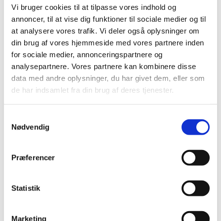
Vi bruger cookies til at tilpasse vores indhold og
2020 (19)
annoncer, til at vise dig funktioner til sociale medier og til
december (3)
at analysere vores trafik. Vi deler også oplysninger om
november (3)
din brug af vores hjemmeside med vores partnere inden
oktober (2)
for sociale medier, annonceringspartnere og
september (2)
analysepartnere. Vores partnere kan kombinere disse
juni (2)
data med andre oplysninger, du har givet dem, eller som
maj (3)
de har indsamlet fra din brug af deres tjenester.
marts (1)
februar (1)
Samtykkevalg
Nødvendig
januar (2)
2019 (44)
2018 (46)
Præferencer
2017 (38)
2016 (48)
Statistik
2015 (31)
2014 (44)
Marketing