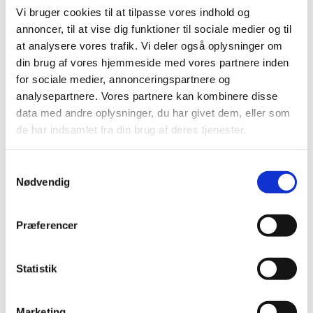
oktober (6)
Vi bruger cookies til at tilpasse vores indhold og
september (2)
annoncer, til at vise dig funktioner til sociale medier og til
august (2)
at analysere vores trafik. Vi deler også oplysninger om
juli (3)
din brug af vores hjemmeside med vores partnere inden
juni (2)
for sociale medier, annonceringspartnere og
maj (7)
analysepartnere. Vores partnere kan kombinere disse
april (2)
data med andre oplysninger, du har givet dem, eller som
marts (2)
de har indsamlet fra din brug af deres tjenester.
februar (2)
januar (2)
Samtykkevalg
Nødvendig
2020 (19)
2019 (44)
2018 (46)
Præferencer
2017 (38)
2016 (48)
Statistik
2015 (31)
2014 (44)
Marketing