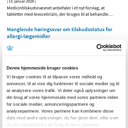
|
13. januar 2026
|
Medicintilskudsnævnet anbefaler i et nyt forslag, at
tabletter med levocetirizin, der bruges til at behandle
…
Manglende høringssvar om tilskudsstatus for
allergi-lægemidler
|
12. januar 2026
|
Medicintilskudsnævnets forslag til den fremtidige
tilskudsstatus for lægemidler mod allergi var i efteråret
…
Denne hjemmeside bruger cookies
Forrige
1
2
Vi bruger cookies til at tilpasse vores indhold og
annoncer, til at vise dig funktioner til sociale medier og til
at analysere vores trafik. Vi deler også oplysninger om
Alle (546)
din brug af vores hjemmeside med vores partnere inden
TID
for sociale medier, annonceringspartnere og
analysepartnere. Vores partnere kan kombinere disse
2026 (25)
data med andre oplysninger, du har givet dem, eller som
august (1)
de har indsamlet fra din brug af deres tjenester.
juli (4)