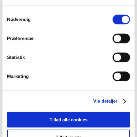
juni (2)
Samtykkevalg
maj (4)
Nødvendig
april (3)
marts (6)
februar (1)
Præferencer
januar (4)
2025 (15)
Statistik
2024 (21)
2023 (21)
Marketing
2022 (11)
2021 (38)
2020 (19)
Vis detaljer
2019 (44)
2018 (46)
Tillad alle cookies
2017 (38)
2016 (48)