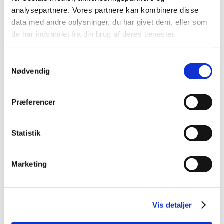
2015 (31)
analysepartnere. Vores partnere kan kombinere disse
2014 (44)
data med andre oplysninger, du har givet dem, eller som
de har indsamlet fra din brug af deres tjenester.
2013 (45)
2012 (44)
Samtykkevalg
2011 (13)
Nødvendig
2010 (7)
2009 (14)
Præferencer
2008 (8)
december (1)
november (2)
Statistik
oktober (2)
september (1)
Marketing
juli (1)
januar (1)
2007 (3)
Vis detaljer
2006 (9)