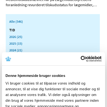
foranledning revurderet tilskudsstatus for lægemidler,
…
Alle (546)
TID
2026 (25)
2025 (15)
2024 (21)
2023 (21)
2022 (11)
2021 (38)
Denne hjemmeside bruger cookies
2020 (19)
Vi bruger cookies til at tilpasse vores indhold og
2019 (44)
annoncer, til at vise dig funktioner til sociale medier og til
2018 (46)
at analysere vores trafik. Vi deler også oplysninger om
2017 (38)
din brug af vores hjemmeside med vores partnere inden
2016 (48)
for sociale medier, annonceringspartnere og