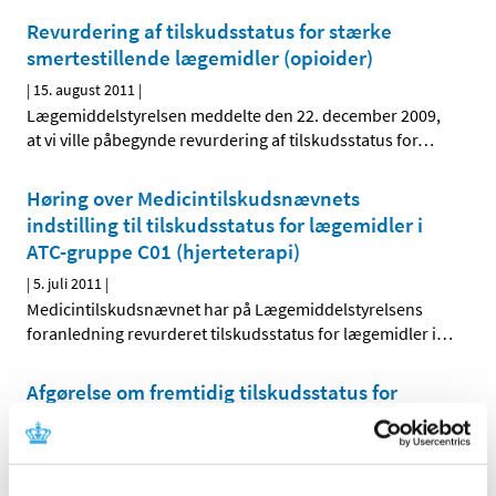
Revurdering af tilskudsstatus for stærke
smertestillende lægemidler (opioider)
|
15. august 2011
|
Lægemiddelstyrelsen meddelte den 22. december 2009,
at vi ville påbegynde revurdering af tilskudsstatus for
…
Høring over Medicintilskudsnævnets
indstilling til tilskudsstatus for lægemidler i
ATC-gruppe C01 (hjerteterapi)
|
5. juli 2011
|
Medicintilskudsnævnet har på Lægemiddelstyrelsens
foranledning revurderet tilskudsstatus for lægemidler i
…
Afgørelse om fremtidig tilskudsstatus for
lægemidler i ATC-gruppe C05 (vasoprotectiva)
|
28. juni 2011
|
Lægemiddelstyrelsen har den 27. juni 2011 truffet