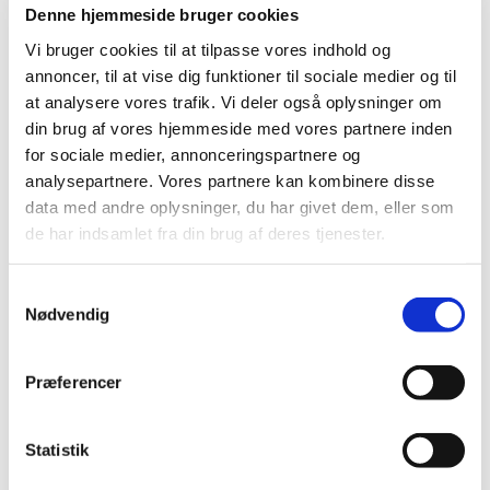
afgørelse om fremtidig tilskudsstatus for lægemidler i
…
Denne hjemmeside bruger cookies
Vi bruger cookies til at tilpasse vores indhold og
Høring over Medicintilskudsnævnets
annoncer, til at vise dig funktioner til sociale medier og til
indstilling for glucosamin
at analysere vores trafik. Vi deler også oplysninger om
|
27. maj 2011
|
din brug af vores hjemmeside med vores partnere inden
Medicintilskudsnævnet har revurderet tilskudsstatus for
for sociale medier, annonceringspartnere og
lægemidler, der indeholder glucosamin. Lægemidlerne
…
analysepartnere. Vores partnere kan kombinere disse
data med andre oplysninger, du har givet dem, eller som
Høring over Medicintilskudsnævnets
de har indsamlet fra din brug af deres tjenester.
indstilling til tilskudsstatus for lægemidler til
behandling af depression og angst
Samtykkevalg
(lægemidler i ATC-gruppe N06A m.fl.)
Nødvendig
|
6. maj 2011
|
Medicintilskudsnævnet har på Lægemiddelstyrelsens
Præferencer
foranledning revurderet tilskudsstatus for lægemidler i
…
Lægemiddelstyrelsen indleder ad hoc
Statistik
revurdering af tilskudsstatus for glucosamin