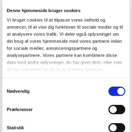
2023 (21)
Denne hjemmeside bruger cookies
2022 (11)
Vi bruger cookies til at tilpasse vores indhold og
2021 (38)
annoncer, til at vise dig funktioner til sociale medier og til
2020 (19)
at analysere vores trafik. Vi deler også oplysninger om
2019 (44)
din brug af vores hjemmeside med vores partnere inden
2018 (46)
for sociale medier, annonceringspartnere og
analysepartnere. Vores partnere kan kombinere disse
2017 (38)
data med andre oplysninger, du har givet dem, eller som
2016 (48)
de har indsamlet fra din brug af deres tjenester.
2015 (31)
december (2)
Samtykkevalg
november (4)
Nødvendig
oktober (2)
september (3)
Præferencer
august (2)
juni (9)
maj (2)
Statistik