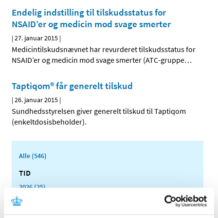
Endelig indstilling til tilskudsstatus for
NSAID’er og medicin mod svage smerter
|
27. januar 2015
|
Medicintilskudsnævnet har revurderet tilskudsstatus for
NSAID’er og medicin mod svage smerter (ATC-gruppe
…
Taptiqom® får generelt tilskud
|
26. januar 2015
|
Sundhedsstyrelsen giver generelt tilskud til Taptiqom
(enkeltdosisbeholder).
Alle (546)
TID
2026 (25)
2025 (15)
2024 (21)