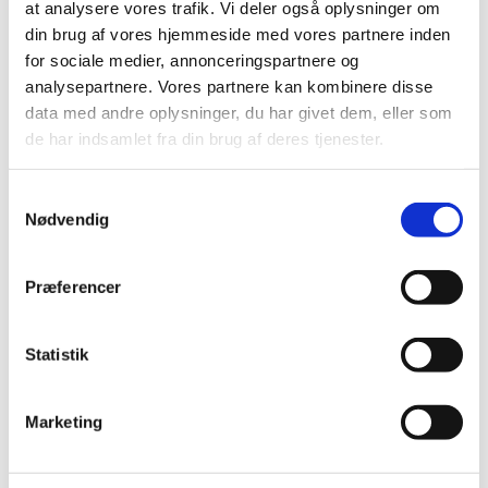
at analysere vores trafik. Vi deler også oplysninger om
din brug af vores hjemmeside med vores partnere inden
Alle (546)
for sociale medier, annonceringspartnere og
analysepartnere. Vores partnere kan kombinere disse
TID
data med andre oplysninger, du har givet dem, eller som
2026 (25)
de har indsamlet fra din brug af deres tjenester.
2025 (15)
2024 (21)
Samtykkevalg
2023 (21)
Nødvendig
2022 (11)
2021 (38)
Præferencer
2020 (19)
2019 (44)
Statistik
2018 (46)
2017 (38)
Marketing
2016 (48)
december (5)