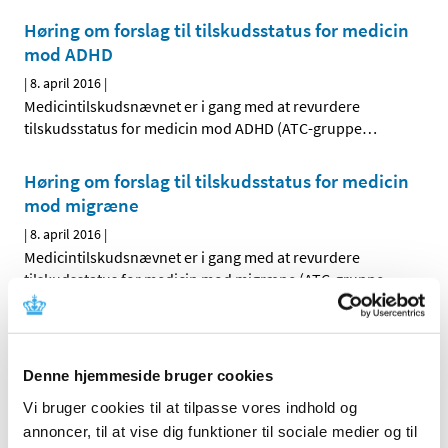
Høring om forslag til tilskudsstatus for medicin
mod ADHD
|
8. april 2016
|
Medicintilskudsnævnet er i gang med at revurdere
tilskudsstatus for medicin mod ADHD (ATC-gruppe
…
Høring om forslag til tilskudsstatus for medicin
mod migræne
|
8. april 2016
|
Medicintilskudsnævnet er i gang med at revurdere
tilskudsstatus for medicin mod migræne (ATC-gruppe
…
Aripiprazol smeltetabletter får ny
tilskudsklausul
Denne hjemmeside bruger cookies
|
1. april 2016
|
Vi bruger cookies til at tilpasse vores indhold og
Lægemiddelstyrelsen har besluttet, at aripiprazol
smeltetabletter skal have en ny tilskudsklausul fra den
…
annoncer, til at vise dig funktioner til sociale medier og til