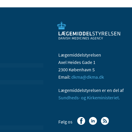
Lægemiddelstyrelsen
Axel Heides Gade 1
2300 København S
Email:
dkma@dkma.dk
Lægemiddelstyrelsen er en del af
Sundheds- og Kirkeministeriet.
Følg os