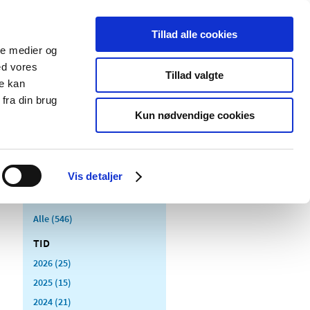
Tillad alle cookies
ale medier og
Udgivelser
Cookies
ed vores
Tillad valgte
re kan
dicinsk
Særlige
fra din brug
styr
produktområder
Kun nødvendige cookies
Vis detaljer
Alle (546)
TID
2026 (25)
2025 (15)
2024 (21)