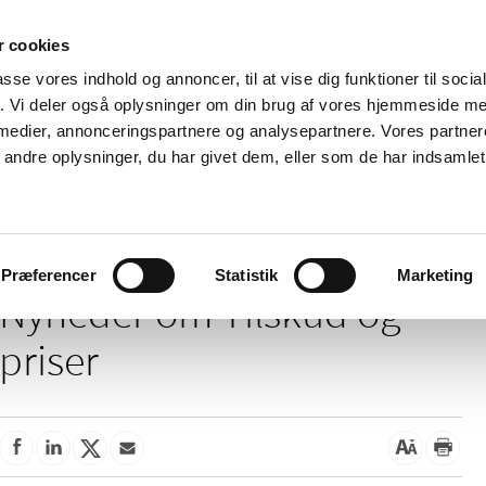
 cookies
passe vores indhold og annoncer, til at vise dig funktioner til soci
Nyheder
Om os
Kontakt
fik. Vi deler også oplysninger om din brug af vores hjemmeside m
 medier, annonceringspartnere og analysepartnere. Vores partne
 og
Tilskud og
Apoteker og salg af
Me
ndre oplysninger, du har givet dem, eller som de har indsamlet 
rmation
priser
medicin
ud
Tilskud og priser
Præferencer
Statistik
Marketing
Nyheder om Tilskud og
priser