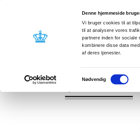
Denne hjemmeside bruger
Vi bruger cookies til at til
til at analysere vores tra
partnere inden for sociale
Godkendelse og
Bivirkninger
kombinere disse data med a
kontrol
produktinfo
af deres tjenester.
/
/
Nyheder
Kategori
Nyheder om 
Samtykkevalg
Nødvendig
Nyheder