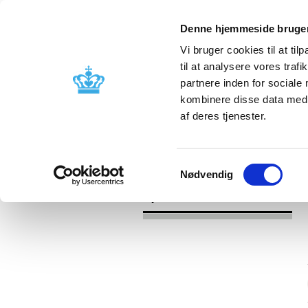
Denne hjemmeside bruger
Vi bruger cookies til at til
til at analysere vores tra
partnere inden for sociale
Godkendelse og
Bivirkninger
kombinere disse data med a
kontrol
produktinfo
af deres tjenester.
/
/
Nyheder
Kategori
Nyheder om 
Samtykkevalg
Nødvendig
Nyheder