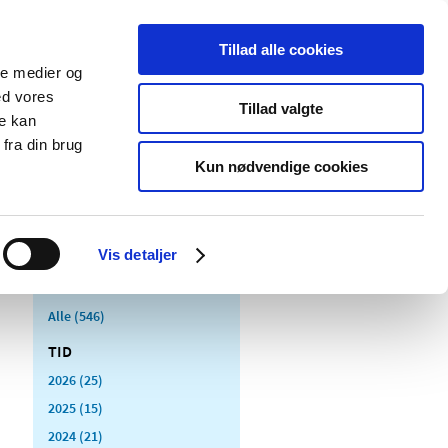
Tillad alle cookies
ale medier og
Udgivelser
Cookies
ed vores
Tillad valgte
re kan
dicinsk
Særlige
fra din brug
styr
produktområder
Kun nødvendige cookies
Vis detaljer
Alle (546)
TID
2026 (25)
2025 (15)
2024 (21)