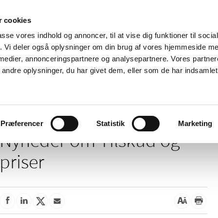
 cookies
passe vores indhold og annoncer, til at vise dig funktioner til soci
Nyheder
Om os
Kontakt
fik. Vi deler også oplysninger om din brug af vores hjemmeside m
 medier, annonceringspartnere og analysepartnere. Vores partne
 og
Tilskud og
Apoteker og salg af
Me
ndre oplysninger, du har givet dem, eller som de har indsamlet 
rmation
priser
medicin
ud
Tilskud og priser
Præferencer
Statistik
Marketing
Nyheder om Tilskud og
priser