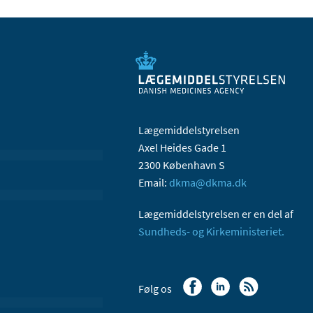
Lægemiddelstyrelsen
Axel Heides Gade 1
2300 København S
Email:
dkma@dkma.dk
Lægemiddelstyrelsen er en del af
Sundheds- og Kirkeministeriet.
Følg os