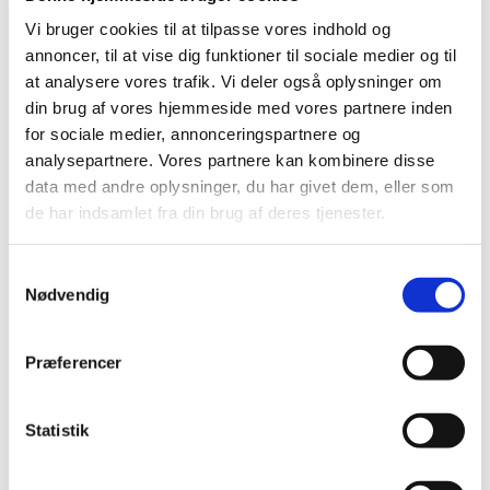
oktober (2)
Vi bruger cookies til at tilpasse vores indhold og
august (2)
annoncer, til at vise dig funktioner til sociale medier og til
juni (2)
at analysere vores trafik. Vi deler også oplysninger om
maj (6)
din brug af vores hjemmeside med vores partnere inden
marts (2)
for sociale medier, annonceringspartnere og
februar (2)
analysepartnere. Vores partnere kan kombinere disse
data med andre oplysninger, du har givet dem, eller som
januar (2)
de har indsamlet fra din brug af deres tjenester.
2023 (21)
2022 (11)
Samtykkevalg
2021 (38)
Nødvendig
2020 (19)
2019 (44)
Præferencer
2018 (46)
2017 (38)
Statistik
2016 (48)
2015 (31)