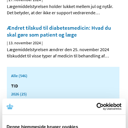
Lægemiddelstyrelsen holder lukket mellem jul og nytår.
Det betyder, at der ikke er support vedrørende
…
Ændret tilskud til diabetesmedicin: Hvad du
skal gøre som patient og læge
|
13. november 2024
|
Lægemiddelstyrelsen ændrer den 25. november 2024
tilskuddet til visse typer af medicin til behandling af
…
Alle (546)
TID
2026 (25)
2025 (15)
2024 (21)
december (1)
november (2)
Denne hjemmeside bruger cookies