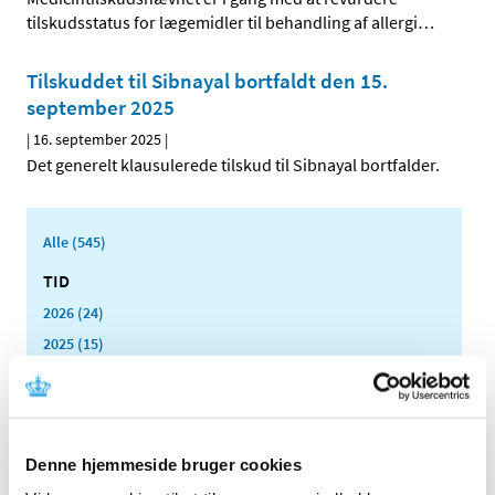
tilskudsstatus for lægemidler til behandling af allergi
…
Tilskuddet til Sibnayal bortfaldt den 15.
september 2025
|
16. september 2025
|
Det generelt klausulerede tilskud til Sibnayal bortfalder.
Alle (545)
TID
2026 (24)
2025 (15)
december (2)
november (1)
oktober (3)
september (2)
Denne hjemmeside bruger cookies
august (1)