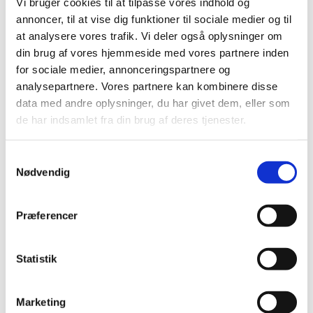
Vi bruger cookies til at tilpasse vores indhold og
april (3)
annoncer, til at vise dig funktioner til sociale medier og til
marts (1)
at analysere vores trafik. Vi deler også oplysninger om
februar (1)
din brug af vores hjemmeside med vores partnere inden
januar (1)
for sociale medier, annonceringspartnere og
analysepartnere. Vores partnere kan kombinere disse
2024 (21)
data med andre oplysninger, du har givet dem, eller som
2023 (21)
de har indsamlet fra din brug af deres tjenester.
2022 (11)
2021 (38)
Samtykkevalg
2020 (19)
Nødvendig
2019 (44)
2018 (46)
Præferencer
2017 (38)
2016 (48)
Statistik
2015 (31)
2014 (44)
Marketing
2013 (45)