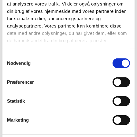
at analysere vores trafik. Vi deler også oplysninger om
din brug af vores hjemmeside med vores partnere inden
Lægemiddelstyrelsen indleder ad hoc
for sociale medier, annonceringspartnere og
revurdering af tilskudsstatus i ATC–gruppe
analysepartnere. Vores partnere kan kombinere disse
C09C, C09D og C09X
data med andre oplysninger, du har givet dem, eller som
|
12. marts 2010
|
de har indsamlet fra din brug af deres tjenester.
En lang række lægemiddelvirksomheder har den 8. marts
2010 markedsført generiske kopier af angiotensin
…
Samtykkevalg
Nødvendig
Alle (546)
Præferencer
TID
2026 (25)
Statistik
2025 (15)
2024 (21)
2023 (21)
Marketing
2022 (11)