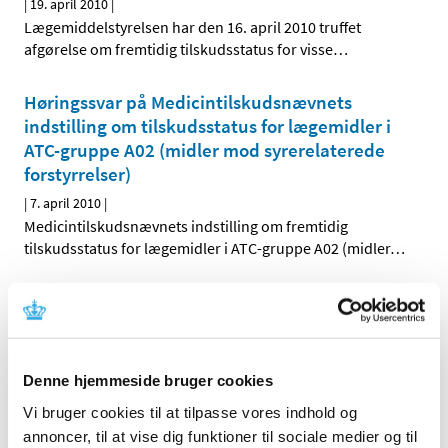
|
19. april 2010
|
Lægemiddelstyrelsen har den 16. april 2010 truffet
afgørelse om fremtidig tilskudsstatus for visse
…
Høringssvar på Medicintilskudsnævnets
indstilling om tilskudsstatus for lægemidler i
ATC-gruppe A02 (midler mod syrerelaterede
forstyrrelser)
|
7. april 2010
|
Medicintilskudsnævnets indstilling om fremtidig
tilskudsstatus for lægemidler i ATC-gruppe A02 (midler
…
Høring over Medicintilskudsnævnets
indstilling til tilskudsstatus for lægemidler i
ATC-gruppe C09C, C09D og C09X (angiotensin-
II antagonister og reninhæmmere)
Denne hjemmeside bruger cookies
|
31. marts 2010
|
Vi bruger cookies til at tilpasse vores indhold og
Medicintilskudsnævnet har på Lægemiddelstyrelsens
annoncer, til at vise dig funktioner til sociale medier og til
foranledning revurderet tilskudsstatus for lægemidler i
…