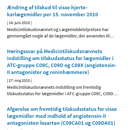
Ændring af tilskud til visse hjerte-
karlægemidler per 15. november 2010
|
14. juni 2010
|
Medicintilskudsnævnet og Lægemiddelstyrelsen har
gennemgået nogle af de lægemidler, der anvendes til
…
Høringssvar på Medicintilskudsnævnets
indstilling om tilskudsstatus for lægemidler i
ATC-gruppe C09C, C09D og C09X (angiotensin-
II antagonister og reninhæmmere)
|
27. maj 2010
|
Medicintilskudsnævnets indstilling om fremtidig
tilskudsstatus for lægemidler i ATC-gruppe C09C, C09D
…
Afgørelse om fremtidig tilskudsstatus for visse
lægemidler med indhold af angiotensin-II
antagonisten losartan (C09CA01 og C09DA01)