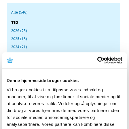
Alle (546)
TID
2026 (25)
2025 (15)
2024 (21)
2023 (21)
2022 (11)
2021 (38)
2020 (19)
Denne hjemmeside bruger cookies
2019 (44)
Vi bruger cookies til at tilpasse vores indhold og
2018 (46)
annoncer, til at vise dig funktioner til sociale medier og til
2017 (38)
at analysere vores trafik. Vi deler også oplysninger om
din brug af vores hjemmeside med vores partnere inden
2016 (48)
for sociale medier, annonceringspartnere og
2015 (31)
analysepartnere. Vores partnere kan kombinere disse
2014 (44)