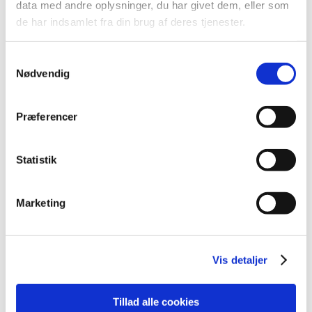
data med andre oplysninger, du har givet dem, eller som
2013 (45)
de har indsamlet fra din brug af deres tjenester.
2012 (44)
2011 (13)
Samtykkevalg
Nødvendig
2010 (7)
november (1)
juni (1)
Præferencer
maj (1)
april (2)
Statistik
marts (2)
2009 (14)
Marketing
2008 (8)
2007 (3)
2006 (9)
Vis detaljer
2005 (2)
Tillad alle cookies