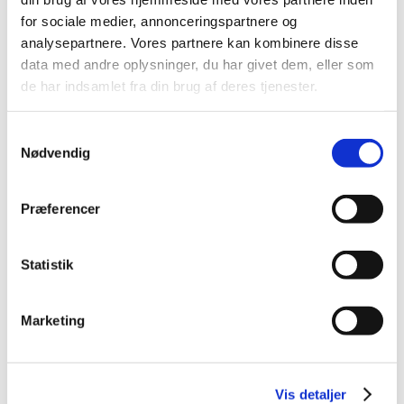
2014 (44)
for sociale medier, annonceringspartnere og
2013 (45)
analysepartnere. Vores partnere kan kombinere disse
data med andre oplysninger, du har givet dem, eller som
2012 (44)
de har indsamlet fra din brug af deres tjenester.
2011 (13)
november (1)
Samtykkevalg
oktober (2)
Nødvendig
september (2)
august (2)
Præferencer
juli (1)
juni (1)
maj (2)
Statistik
marts (1)
januar (1)
Marketing
2010 (7)
2009 (14)
2008 (8)
Vis detaljer