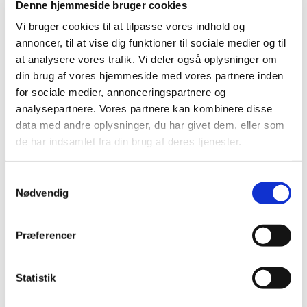
Denne hjemmeside bruger cookies
2022 (11)
Vi bruger cookies til at tilpasse vores indhold og
2021 (38)
annoncer, til at vise dig funktioner til sociale medier og til
2020 (19)
at analysere vores trafik. Vi deler også oplysninger om
2019 (44)
din brug af vores hjemmeside med vores partnere inden
2018 (46)
for sociale medier, annonceringspartnere og
2017 (38)
analysepartnere. Vores partnere kan kombinere disse
data med andre oplysninger, du har givet dem, eller som
2016 (48)
de har indsamlet fra din brug af deres tjenester.
2015 (31)
2014 (44)
Samtykkevalg
2013 (45)
Nødvendig
2012 (44)
2011 (13)
Præferencer
november (1)
oktober (2)
september (2)
Statistik
august (2)