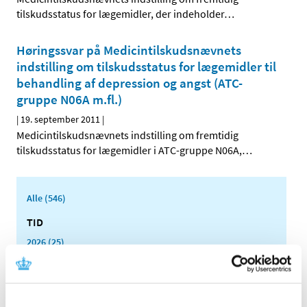
tilskudsstatus for lægemidler, der indeholder
…
Høringssvar på Medicintilskudsnævnets
indstilling om tilskudsstatus for lægemidler til
behandling af depression og angst (ATC-
gruppe N06A m.fl.)
|
19. september 2011
|
Medicintilskudsnævnets indstilling om fremtidig
tilskudsstatus for lægemidler i ATC-gruppe N06A,
…
Alle (546)
TID
2026 (25)
2025 (15)
2024 (21)
2023 (21)