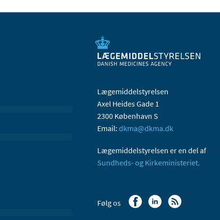
Lægemiddelstyrelsen
Axel Heides Gade 1
2300 København S
Email:
dkma@dkma.dk
Lægemiddelstyrelsen er en del af
Sundheds- og Kirkeministeriet.
Følg os