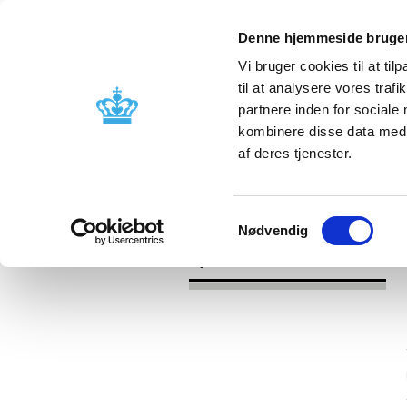
Denne hjemmeside bruger
Vi bruger cookies til at til
til at analysere vores tra
partnere inden for sociale
Godkendelse og
Bivirkninger
kombinere disse data med a
kontrol
produktinfo
af deres tjenester.
/
/
Nyheder
Kategori
Nyheder om 
Samtykkevalg
Nødvendig
Nyheder