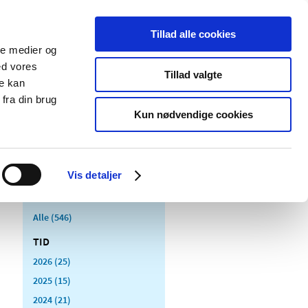
Tillad alle cookies
ale medier og
Udgivelser
Cookies
ed vores
Tillad valgte
re kan
dicinsk
Særlige
fra din brug
styr
produktområder
Kun nødvendige cookies
Vis detaljer
Alle (546)
TID
2026 (25)
2025 (15)
2024 (21)