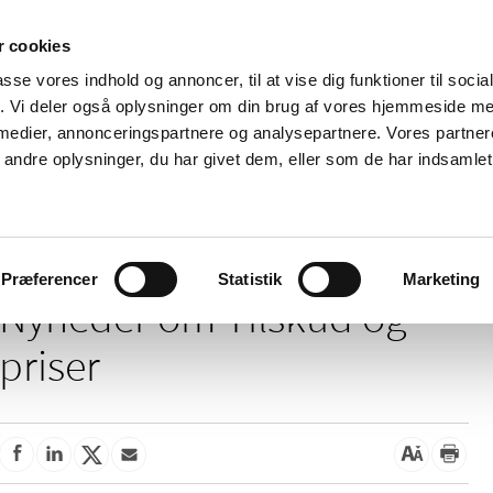
 cookies
passe vores indhold og annoncer, til at vise dig funktioner til soci
Nyheder
Om os
Kontakt
fik. Vi deler også oplysninger om din brug af vores hjemmeside m
 medier, annonceringspartnere og analysepartnere. Vores partne
 og
Tilskud og
Apoteker og salg af
Me
ndre oplysninger, du har givet dem, eller som de har indsamlet 
rmation
priser
medicin
ud
Tilskud og priser
Præferencer
Statistik
Marketing
Nyheder om Tilskud og
priser