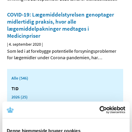
COVID-19: Lægemiddelstyrelsen genoptager
midlertidig praksis, hvor alle
lægemiddelpakninger medtages i
Medicinpriser
|
4. september 2020
|
Som led i at forebygge potentielle forsyningsproblemer
for lægemidler under Corona-pandemien, har
…
Alle (546)
TID
2026 (25)
2025 (15)
2024 (21)
2023 (21)
2022 (11)
Denne hjemmeside bruger cookies