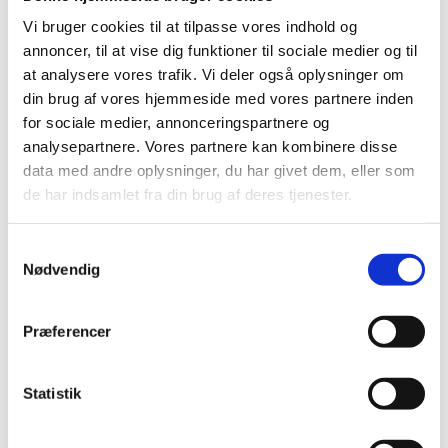
2021 (38)
Vi bruger cookies til at tilpasse vores indhold og
2020 (19)
annoncer, til at vise dig funktioner til sociale medier og til
at analysere vores trafik. Vi deler også oplysninger om
december (3)
din brug af vores hjemmeside med vores partnere inden
november (3)
for sociale medier, annonceringspartnere og
oktober (2)
analysepartnere. Vores partnere kan kombinere disse
september (2)
data med andre oplysninger, du har givet dem, eller som
juni (2)
de har indsamlet fra din brug af deres tjenester.
maj (3)
marts (1)
Samtykkevalg
februar (1)
Nødvendig
januar (2)
2019 (44)
Præferencer
2018 (46)
2017 (38)
Statistik
2016 (48)
2015 (31)