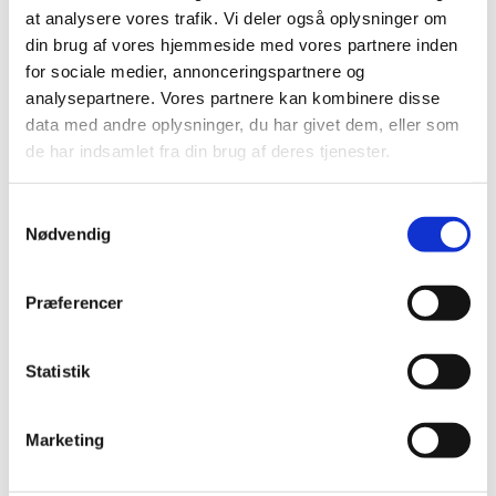
maj (1)
at analysere vores trafik. Vi deler også oplysninger om
april (3)
din brug af vores hjemmeside med vores partnere inden
marts (1)
for sociale medier, annonceringspartnere og
februar (2)
analysepartnere. Vores partnere kan kombinere disse
2022 (11)
data med andre oplysninger, du har givet dem, eller som
de har indsamlet fra din brug af deres tjenester.
2021 (38)
2020 (19)
Samtykkevalg
2019 (44)
Nødvendig
2018 (46)
2017 (38)
Præferencer
2016 (48)
2015 (31)
2014 (44)
Statistik
2013 (45)
2012 (44)
Marketing
2011 (13)
2010 (7)