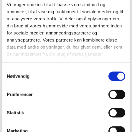
Vi bruger cookies til at tilpasse vores indhold og
september (2)
annoncer, til at vise dig funktioner til sociale medier og til
august (4)
at analysere vores trafik. Vi deler også oplysninger om
juni (1)
din brug af vores hjemmeside med vores partnere inden
maj (1)
for sociale medier, annonceringspartnere og
april (3)
analysepartnere. Vores partnere kan kombinere disse
marts (1)
data med andre oplysninger, du har givet dem, eller som
februar (2)
de har indsamlet fra din brug af deres tjenester.
2022 (11)
2021 (38)
Samtykkevalg
Nødvendig
2020 (19)
2019 (44)
2018 (46)
Præferencer
2017 (38)
2016 (48)
Statistik
2015 (31)
2014 (44)
Marketing