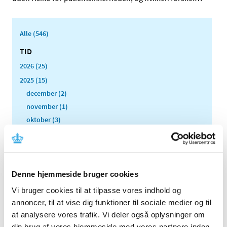
Alle (546)
TID
2026 (25)
2025 (15)
december (2)
november (1)
oktober (3)
september (2)
august (1)
april (3)
marts (1)
Denne hjemmeside bruger cookies
februar (1)
Vi bruger cookies til at tilpasse vores indhold og
januar (1)
annoncer, til at vise dig funktioner til sociale medier og til
2024 (21)
at analysere vores trafik. Vi deler også oplysninger om
din brug af vores hjemmeside med vores partnere inden