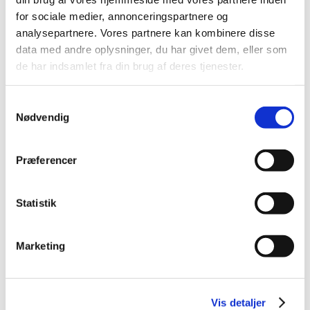
2023 (21)
for sociale medier, annonceringspartnere og
2022 (11)
analysepartnere. Vores partnere kan kombinere disse
2021 (38)
data med andre oplysninger, du har givet dem, eller som
2020 (19)
de har indsamlet fra din brug af deres tjenester.
2019 (44)
2018 (46)
Samtykkevalg
2017 (38)
Nødvendig
2016 (48)
2015 (31)
Præferencer
2014 (44)
2013 (45)
Statistik
2012 (44)
2011 (13)
Marketing
2010 (7)
2009 (14)
2008 (8)
Vis detaljer