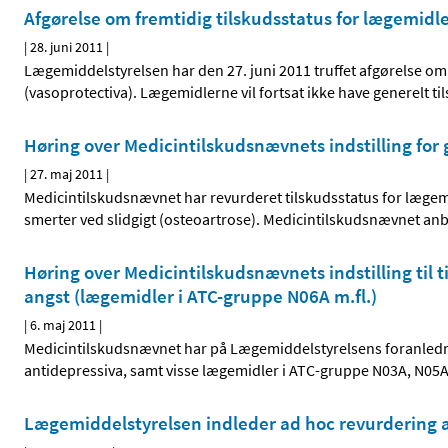
Afgørelse om fremtidig tilskudsstatus for lægemidl
|
28. juni 2011
|
Lægemiddelstyrelsen har den 27. juni 2011 truffet afgørelse om
(vasoprotectiva). Lægemidlerne vil fortsat ikke have generelt ti
Høring over Medicintilskudsnævnets indstilling for
|
27. maj 2011
|
Medicintilskudsnævnet har revurderet tilskudsstatus for lægemi
smerter ved slidgigt (osteoartrose). Medicintilskudsnævnet anbef
Høring over Medicintilskudsnævnets indstilling til t
angst (lægemidler i ATC-gruppe N06A m.fl.)
|
6. maj 2011
|
Medicintilskudsnævnet har på Lægemiddelstyrelsens foranledni
antidepressiva, samt visse lægemidler i ATC-gruppe N03A, N05
Lægemiddelstyrelsen indleder ad hoc revurdering a