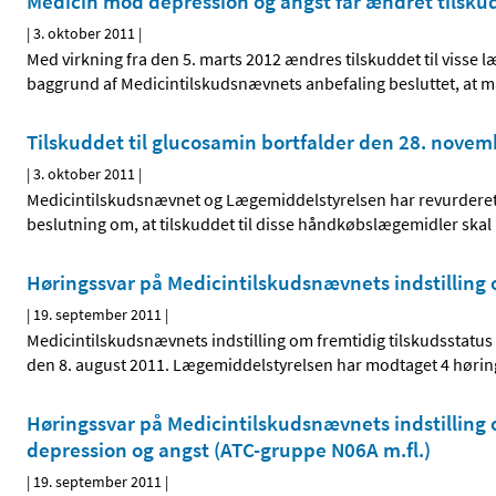
Medicin mod depression og angst får ændret tilskud
|
3. oktober 2011
|
Med virkning fra den 5. marts 2012 ændres tilskuddet til viss
baggrund af Medicintilskudsnævnets anbefaling besluttet, at 
Tilskuddet til glucosamin bortfalder den 28. nove
|
3. oktober 2011
|
Medicintilskudsnævnet og Lægemiddelstyrelsen har revurderet t
beslutning om, at tilskuddet til disse håndkøbslægemidler skal
Høringssvar på Medicintilskudsnævnets indstilling
|
19. september 2011
|
Medicintilskudsnævnets indstilling om fremtidig tilskudsstatus
den 8. august 2011. Lægemiddelstyrelsen har modtaget 4 hørin
Høringssvar på Medicintilskudsnævnets indstilling o
depression og angst (ATC-gruppe N06A m.fl.)
|
19. september 2011
|