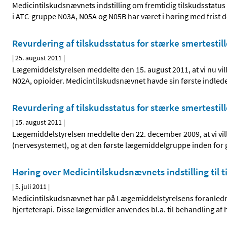
Medicintilskudsnævnets indstilling om fremtidig tilskudsstatus
i ATC-gruppe N03A, N05A og N05B har været i høring med frist 
Revurdering af tilskudsstatus for stærke smertesti
|
25. august 2011
|
Lægemiddelstyrelsen meddelte den 15. august 2011, at vi nu vil
N02A, opioider. Medicintilskudsnævnet havde sin første indled
Revurdering af tilskudsstatus for stærke smertestil
|
15. august 2011
|
Lægemiddelstyrelsen meddelte den 22. december 2009, at vi vil
(nervesystemet), og at den første lægemiddelgruppe inden for 
Høring over Medicintilskudsnævnets indstilling til 
|
5. juli 2011
|
Medicintilskudsnævnet har på Lægemiddelstyrelsens foranledni
hjerteterapi. Disse lægemidler anvendes bl.a. til behandling af 