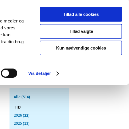
Tillad alle cookies
ale medier og
Udgivelser
Cookies
ed vores
Tillad valgte
re kan
dicinsk
Særlige
fra din brug
styr
produktområder
Kun nødvendige cookies
Vis detaljer
Alle (514)
TID
2026 (22)
2025 (13)