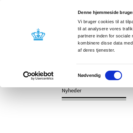
Mobil visning
Denne hjemmeside bruger
Vi bruger cookies til at til
til at analysere vores tra
partnere inden for sociale
Godkendelse og
Bivirkninger
kombinere disse data med a
kontrol
produktinfo
af deres tjenester.
Samtykkevalg
/
/
Nyheder
Kategori
Nyheder om 
Nødvendig
Nyheder