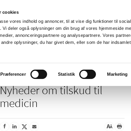
 cookies
passe vores indhold og annoncer, til at vise dig funktioner til soci
Nyheder
Om os
Kontakt
fik. Vi deler også oplysninger om din brug af vores hjemmeside m
 medier, annonceringspartnere og analysepartnere. Vores partne
 og
Tilskud og
Apoteker og salg af
Me
ndre oplysninger, du har givet dem, eller som de har indsamlet 
rmation
priser
medicin
ud
/
Tilskud og priser
Tilskud til medicin
Præferencer
Statistik
Marketing
Nyheder om tilskud til
medicin