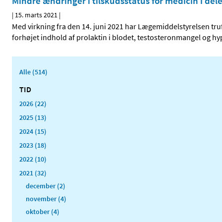
Mindre ændringer i tilskudsstatus for medicin i del
|
15. marts 2021
|
Med virkning fra den 14. juni 2021 har Lægemiddelstyrelsen truf
forhøjet indhold af prolaktin i blodet, testosteronmangel og hy
Alle (514)
TID
2026 (22)
2025 (13)
2024 (15)
2023 (18)
2022 (10)
2021 (32)
december (2)
november (4)
oktober (4)