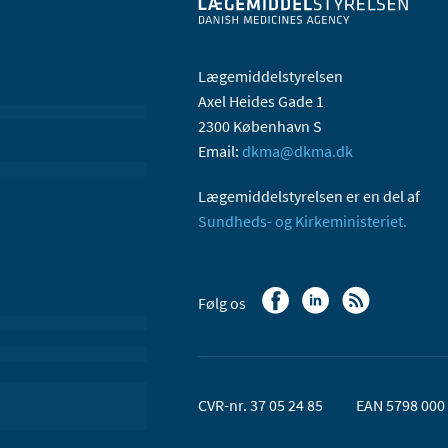
Lægemiddelstyrelsen
Axel Heides Gade 1
2300 København S
Email:
dkma@dkma.dk
Lægemiddelstyrelsen er en del af
Sundheds- og Kirkeministeriet.
Følg os
CVR-nr. 37 05 24 85
EAN 5798 000 