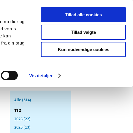
Tillad alle cookies
ale medier og
Udgivelser
Cookies
ed vores
Tillad valgte
re kan
dicinsk
Særlige
fra din brug
styr
produktområder
Kun nødvendige cookies
Vis detaljer
Alle (514)
TID
2026 (22)
2025 (13)