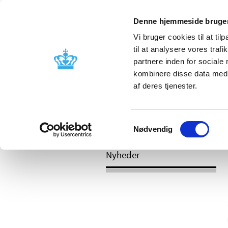
Mobil visning
Denne hjemmeside bruger
Vi bruger cookies til at til
til at analysere vores tra
partnere inden for sociale
Godkendelse og
Bivirkninger
kombinere disse data med a
kontrol
produktinfo
af deres tjenester.
Samtykkevalg
/
/
Nyheder
Kategori
Nyheder om 
Nødvendig
Nyheder