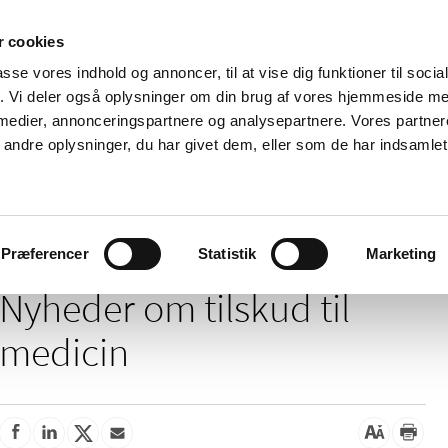
 cookies
passe vores indhold og annoncer, til at vise dig funktioner til soci
Nyheder
Om os
Kontakt
fik. Vi deler også oplysninger om din brug af vores hjemmeside m
 medier, annonceringspartnere og analysepartnere. Vores partne
 og
Tilskud og
Apoteker og salg af
Me
ndre oplysninger, du har givet dem, eller som de har indsamlet 
rmation
priser
medicin
ud
/
Tilskud og priser
Tilskud til medicin
Præferencer
Statistik
Marketing
Nyheder om tilskud til
medicin