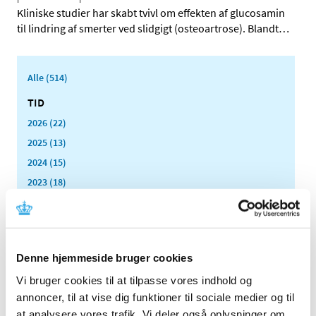
Kliniske studier har skabt tvivl om effekten af glucosamin
til lindring af smerter ved slidgigt (osteoartrose). Blandt
…
Alle (514)
TID
2026 (22)
2025 (13)
2024 (15)
2023 (18)
2022 (10)
2021 (32)
2020 (13)
Denne hjemmeside bruger cookies
2019 (41)
Vi bruger cookies til at tilpasse vores indhold og
2018 (46)
annoncer, til at vise dig funktioner til sociale medier og til
2017 (36)
at analysere vores trafik. Vi deler også oplysninger om