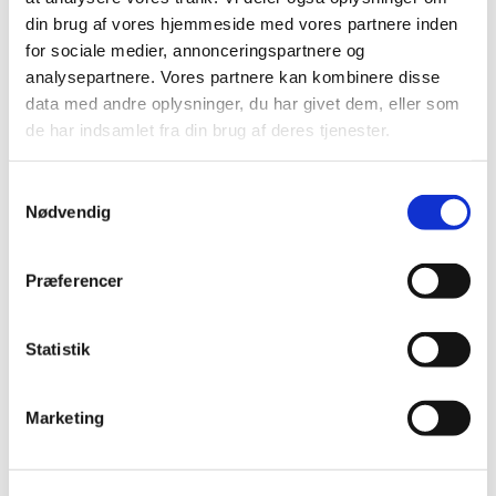
2016 (48)
din brug af vores hjemmeside med vores partnere inden
2015 (31)
for sociale medier, annonceringspartnere og
2014 (44)
analysepartnere. Vores partnere kan kombinere disse
2013 (45)
data med andre oplysninger, du har givet dem, eller som
de har indsamlet fra din brug af deres tjenester.
2012 (44)
2011 (13)
Samtykkevalg
november (1)
Nødvendig
oktober (2)
september (2)
august (2)
Præferencer
juli (1)
juni (1)
Statistik
maj (2)
marts (1)
Marketing
januar (1)
2010 (7)
2009 (14)