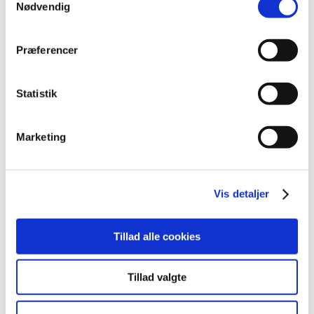
Nødvendig
2016 (48)
2015 (31)
2014 (44)
Præferencer
2013 (45)
2012 (44)
Statistik
december (2)
november (6)
Marketing
oktober (4)
september (7)
august (1)
Vis detaljer
juli (5)
juni (3)
maj (1)
Tillad alle cookies
april (3)
marts (3)
Tillad valgte
februar (3)
januar (6)