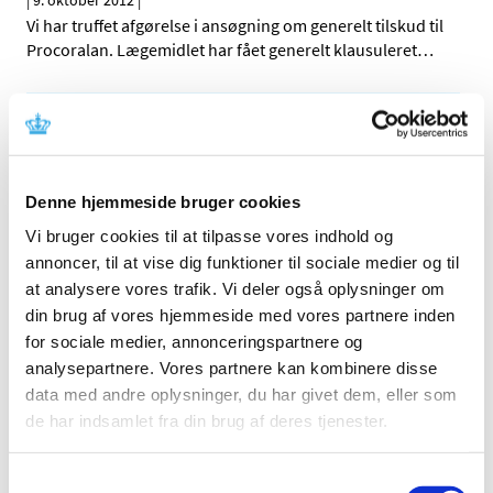
|
9. oktober 2012
|
Vi har truffet afgørelse i ansøgning om generelt tilskud til
Procoralan. Lægemidlet har fået generelt klausuleret
…
Alle (514)
TID
2026 (22)
Denne hjemmeside bruger cookies
2025 (13)
Vi bruger cookies til at tilpasse vores indhold og
2024 (15)
annoncer, til at vise dig funktioner til sociale medier og til
at analysere vores trafik. Vi deler også oplysninger om
2023 (18)
din brug af vores hjemmeside med vores partnere inden
2022 (10)
for sociale medier, annonceringspartnere og
2021 (32)
analysepartnere. Vores partnere kan kombinere disse
2020 (13)
data med andre oplysninger, du har givet dem, eller som
2019 (41)
de har indsamlet fra din brug af deres tjenester.
2018 (46)
2017 (36)
Samtykkevalg