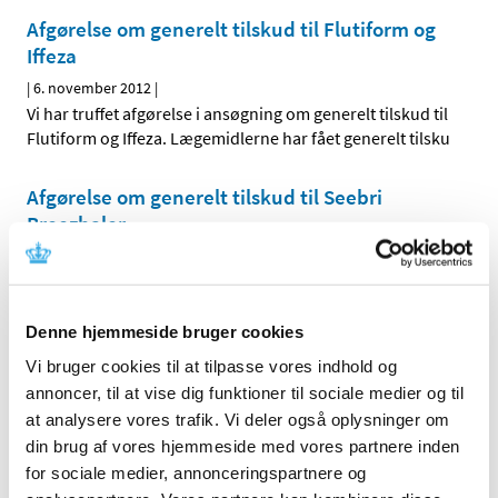
Afgørelse om generelt tilskud til Flutiform og
Iffeza
|
6. november 2012
|
Vi har truffet afgørelse i ansøgning om generelt tilskud til
Flutiform og Iffeza. Lægemidlerne har fået generelt tilsku
Afgørelse om generelt tilskud til Seebri
Breezhaler
|
2. november 2012
|
Vi har truffet afgørelse i ansøgning om generelt tilskud til
Seebri Breezhaler. Lægemidler har fået generelt tilskud.
Denne hjemmeside bruger cookies
Vi bruger cookies til at tilpasse vores indhold og
Alle (514)
annoncer, til at vise dig funktioner til sociale medier og til
at analysere vores trafik. Vi deler også oplysninger om
TID
din brug af vores hjemmeside med vores partnere inden
2026 (22)
for sociale medier, annonceringspartnere og
2025 (13)