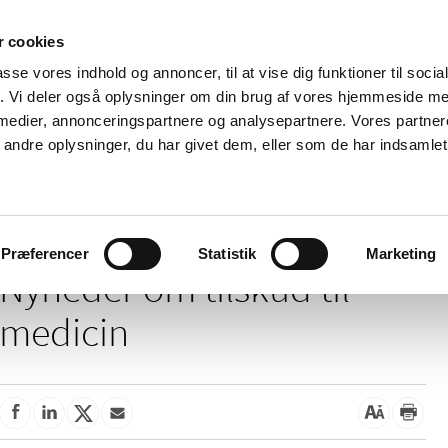
 cookies
passe vores indhold og annoncer, til at vise dig funktioner til soci
Nyheder
Om os
Kontakt
fik. Vi deler også oplysninger om din brug af vores hjemmeside m
 medier, annonceringspartnere og analysepartnere. Vores partne
 og
Tilskud og
Apoteker og salg af
Me
ndre oplysninger, du har givet dem, eller som de har indsamlet 
rmation
priser
medicin
ud
/
Tilskud og priser
Tilskud til medicin
Præferencer
Statistik
Marketing
Nyheder om tilskud til
medicin