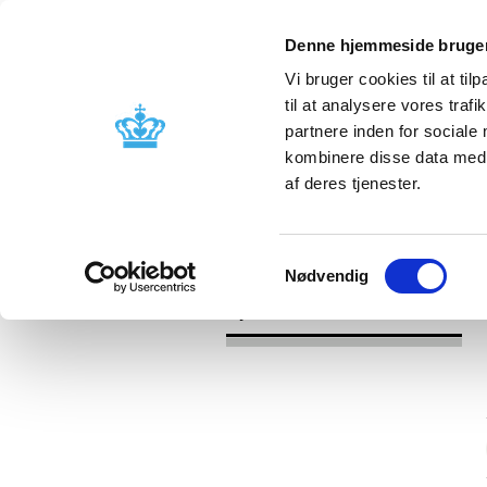
Denne hjemmeside bruger
Vi bruger cookies til at til
til at analysere vores tra
partnere inden for sociale
Godkendelse og
Bivirkninger
kombinere disse data med a
kontrol
produktinfo
af deres tjenester.
/
/
Nyheder
Kategori
Nyheder om 
Samtykkevalg
Nødvendig
Nyheder