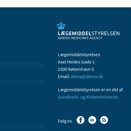
Lægemiddelstyrelsen
Axel Heides Gade 1
2300 København S
Email:
dkma@dkma.dk
Lægemiddelstyrelsen er en del af
Sundheds- og Kirkeministeriet.
Følg os