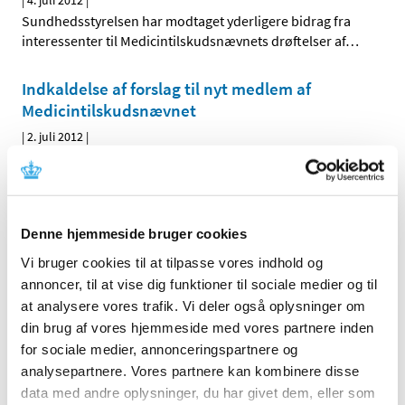
|
4. juli 2012
|
Sundhedsstyrelsen har modtaget yderligere bidrag fra
interessenter til Medicintilskudsnævnets drøftelser af
…
Indkaldelse af forslag til nyt medlem af
Medicintilskudsnævnet
|
2. juli 2012
|
Med virkning fra den 1. september 2012 udvides
Medicintilskudsnævnet med et medlem, der skal
…
Denne hjemmeside bruger cookies
Alle (514)
Vi bruger cookies til at tilpasse vores indhold og
TID
annoncer, til at vise dig funktioner til sociale medier og til
2026 (22)
at analysere vores trafik. Vi deler også oplysninger om
2025 (13)
din brug af vores hjemmeside med vores partnere inden
2024 (15)
for sociale medier, annonceringspartnere og
analysepartnere. Vores partnere kan kombinere disse
2023 (18)
data med andre oplysninger, du har givet dem, eller som
2022 (10)